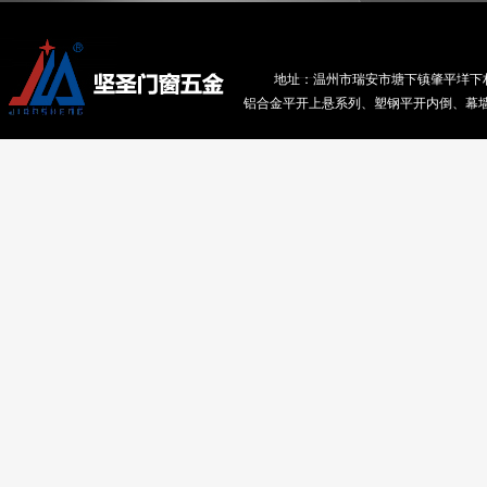
地址：温州市瑞安市塘下镇肇平垟下村肇平垟南路1
铝合金平开上悬系列、塑钢平开内倒、幕